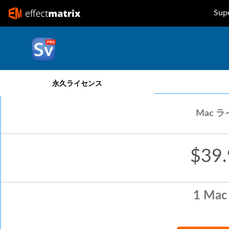
Sup
永久ライセンス
1年
Mac 
$39.
1 Mac