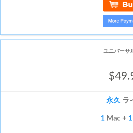
ユニバーサ
$49.
永久
ラ
1
Mac +
1