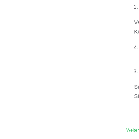
V
K
S
S
Weiter