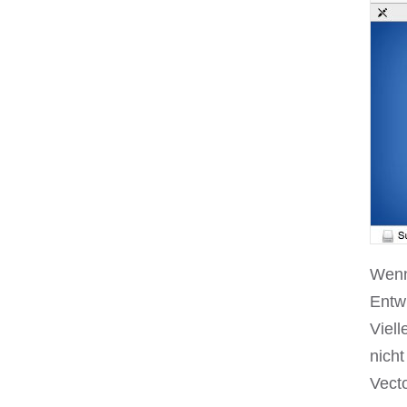
Wenn 
Entwi
Viell
nich
Vecto