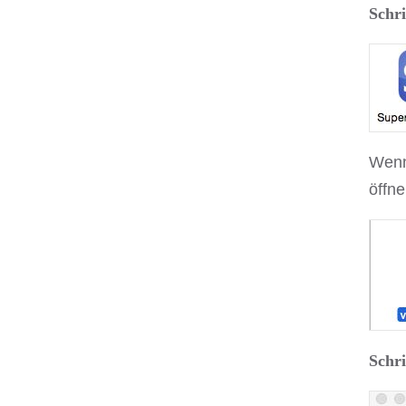
Schri
Wenn 
öffn
Schri