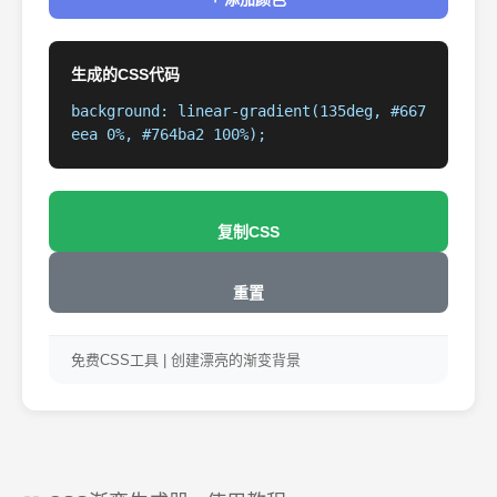
生成的CSS代码
background: linear-gradient(135deg, #667
eea 0%, #764ba2 100%);
复制CSS
重置
免费CSS工具 | 创建漂亮的渐变背景