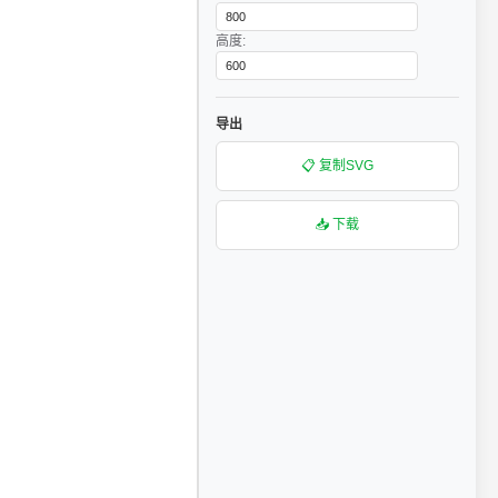
高度:
导出
📋 复制SVG
📥 下载