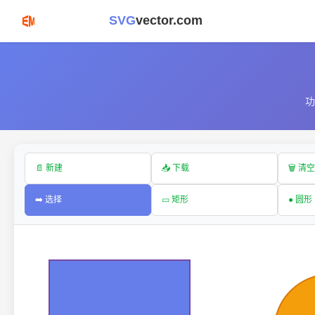
SVG
vector.com
功
📄 新建
📥 下载
🗑️ 清空
➡️ 选择
▭ 矩形
● 圆形