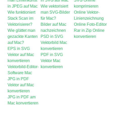
man Linienkunst
in SVG auf Mac
SVG Online
in JPEG auf Mac
Wie vektorisiert
komprimieren
Wie funktioniert
man SVG-Bilder
Online Vektor-
Stack Scan im
für Mac?
Linienzeichnung
Vektorisierer?
Bilder auf Mac
Online Foto-Editor
Wie glättet man
nachzeichnen
Rar in Zip Online
gezackte Kanten
PSD in SVG
konvertieren
auf Mac?
Vektorbild Mac
EPS in SVG
konvertieren
Vektor auf Mac
PDF in SVG
konvertieren
Vektor Mac
Vektorbild-Editor-
konvertieren
Software Mac
JPG in PDF
Vektor auf Mac
konvertieren
JPG in PDF am
Mac konvertieren