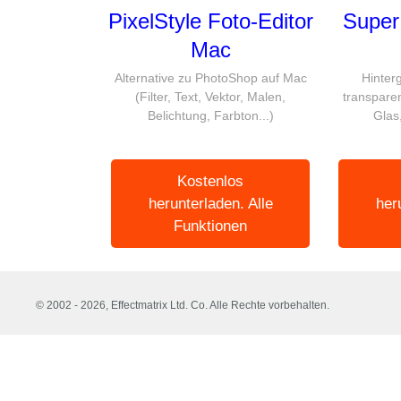
PixelStyle Foto-Editor
Super
Mac
Alternative zu PhotoShop auf Mac
Hinter
(Filter, Text, Vektor, Malen,
transparen
Belichtung, Farbton...)
Glas
Kostenlos
herunterladen. Alle
her
Funktionen
© 2002 -
2026, Effectmatrix Ltd. Co.
Alle Rechte vorbehalten.