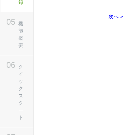
録
次へ >
機
能
概
要
ク
イ
ッ
ク
ス
タ
ー
ト