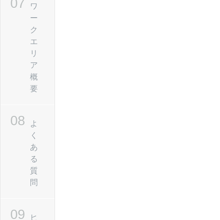
ワ
ー
ク
エ
リ
ア
概
要
よ
く
あ
る
質
問
ヒ