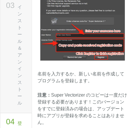
イ
ン
ス
ト
ー
ル
＆
ア
ン
イ
名前を入力するか、新しい名前を作成して
ン
プログラムを登録します。
ス
ト
注意：
Super Vectorizer のコピーは一度だけ
ー
登録する必要があります！このバージョン
ル
をすでに登録済みの場合は、アップデート
時にアプリが登録を求めることはありませ
ん。
登